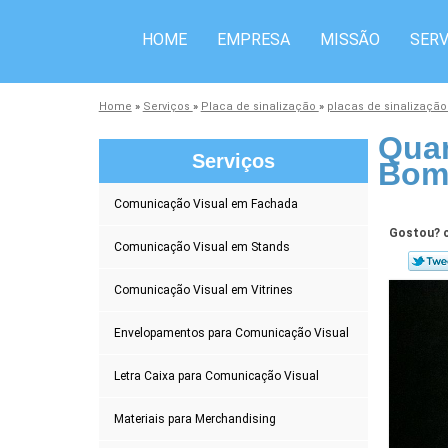
HOME
EMPRESA
MISSÃO
SERV
Home
»
Serviços
»
Placa de sinalização
»
placas de sinalização
Quan
Serviços
Bom 
Comunicação Visual em Fachada
Gostou? c
Comunicação Visual em Stands
Comunicação Visual em Vitrines
Envelopamentos para Comunicação Visual
Letra Caixa para Comunicação Visual
Materiais para Merchandising