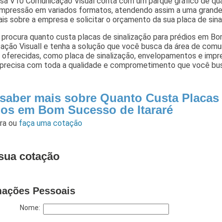
sa V10 Comunicação Visual conta com um parque gráfico de qua
 impressão em variados formatos, atendendo assim a uma grande
is sobre a empresa e solicitar o orçamento da sua placa de sinal
 procura quanto custa placas de sinalização para prédios em B
ação Visuall e tenha a solução que você busca da área de comun
 oferecidas, como placa de sinalização, envelopamentos e impr
e precisa com toda a qualidade e comprometimento que você bu
 saber mais sobre Quanto Custa Placas 
ios em Bom Sucesso de Itararé
ara
ou
faça uma cotação
sua cotação
mações Pessoais
Nome: