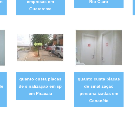
em
empresas em
Rio Claro
Guararema
quanto custa placas
quanto custa placas
de
de sinalização em sp
de sinalização
em Piracaia
personalizadas em
Cananéia