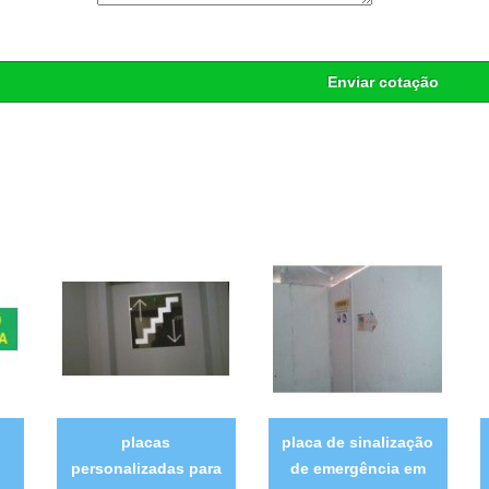
Enviar cotação
placas
placa de sinalização
personalizadas para
de emergência em