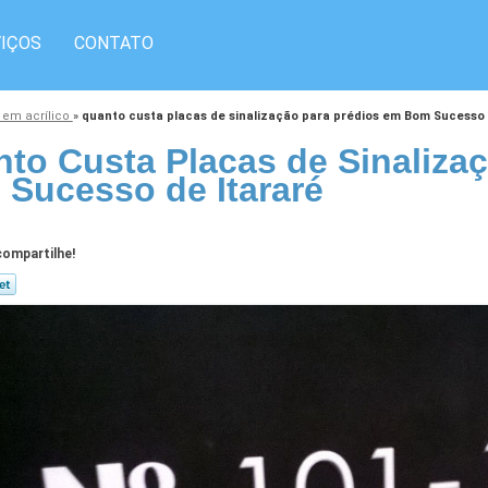
IÇOS
CONTATO
 em acrílico
»
quanto custa placas de sinalização para prédios em Bom Sucesso 
to Custa Placas de Sinaliza
Sucesso de Itararé
ompartilhe!