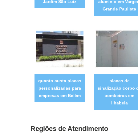
Jardim São Luiz
alumínio em Varg
Grande Paulista
quanto custa placas
placas de
personalizadas para
sinalização corpo 
empresas em Belém
bombeiros em
Ilhabela
Regiões de Atendimento