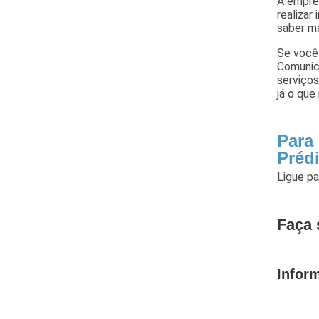
A empre
realizar
saber ma
Se você
Comunic
serviços
já o qu
Para
Préd
Ligue p
Faça 
Infor