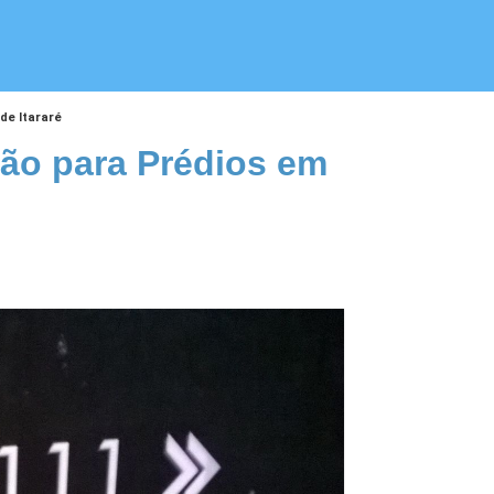
de Itararé
ção para Prédios em