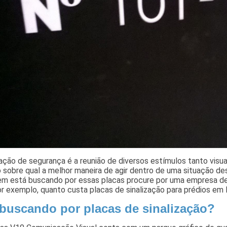
zação de segurança é a reunião de diversos estímulos tanto visu
o sobre qual a melhor maneira de agir dentro de uma situação d
em está buscando por essas placas procure por uma empresa de
r exemplo, quanto custa placas de sinalização para prédios em
 buscando por placas de sinalização?