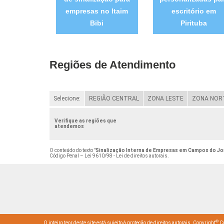
empresas no Itaim
escritório em
Bibi
Pirituba
Regiões de Atendimento
Selecione:
REGIÃO CENTRAL
ZONA LESTE
ZONA NOR
Verifique as regiões que
atendemos
O conteúdo do texto "
Sinalização Interna de Empresas em Campos do Jo
Código Penal –
Lei 9610/98 - Lei de direitos autorais
.
©
O inteiro teor deste site está sujeito à proteção de direitos autorais. Copyright
Co