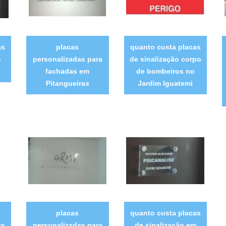
as
placas
quanto custa placas
m
personalizadas para
de sinalização corpo
fachadas em
de bombeiros no
Pitangueiras
Jardim Iguatemi
placas
quanto custa placas
ra
personalizadas para
de sinalização em