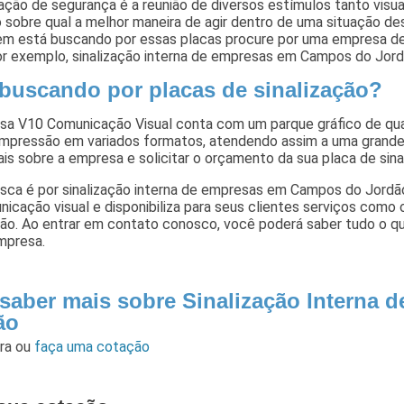
zação de segurança é a reunião de diversos estímulos tanto visu
o sobre qual a melhor maneira de agir dentro de uma situação d
em está buscando por essas placas procure por uma empresa de
r exemplo, sinalização interna de empresas em Campos do Jord
 buscando por placas de sinalização?
sa V10 Comunicação Visual conta com um parque gráfico de qua
 impressão em variados formatos, atendendo assim a uma grande
is sobre a empresa e solicitar o orçamento da sua placa de sinal
usca é por sinalização interna de empresas em Campos do Jord
icação visual e disponibiliza para seus clientes serviços com
ção. Ao entrar em contato conosco, você poderá saber tudo o q
mpresa.
 saber mais sobre Sinalização Interna
ão
ara
ou
faça uma cotação