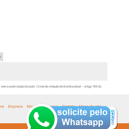
o
 sem a autorização do autor. Crime de violação de direito autoral – artigo 184 do
me
Empresa
Missão
Serviços
Contato
Mapa do site