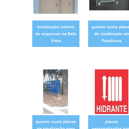
sinalização interna
quanto custa plac
de empresas na Bela
de sinalização e
Vista
Paraibuna
quanto custa placas
placas
de sinalização para
personalizadas pa