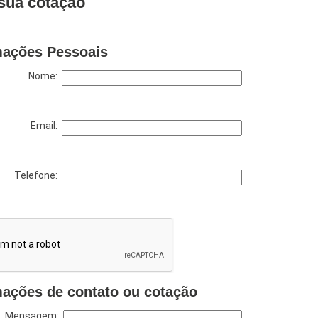
sua cotação
mações Pessoais
Nome:
Email:
Telefone:
mações de contato ou cotação
Mensagem: