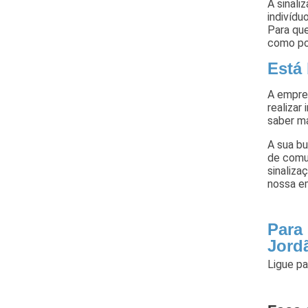
A sinali
indivídu
Para qu
como po
Está
A empre
realizar
saber ma
A sua b
de comun
sinaliza
nossa e
Para
Jord
Ligue p