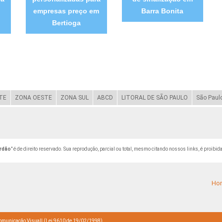
empresas preço em
Barra Bonita
Bertioga
TE
ZONA OESTE
ZONA SUL
ABCD
LITORAL DE SÃO PAULO
São Paul
rdão
" é de direito reservado. Sua reprodução, parcial ou total, mesmo citando nossos links, é proibida
Ho
municação Visuall (Lei 9610 de 19/02/1998)