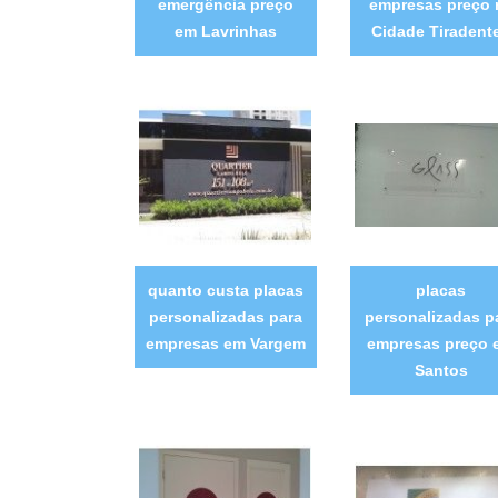
emergência preço
empresas preço 
em Lavrinhas
Cidade Tiradent
quanto custa placas
placas
personalizadas para
personalizadas p
empresas em Vargem
empresas preço 
Santos