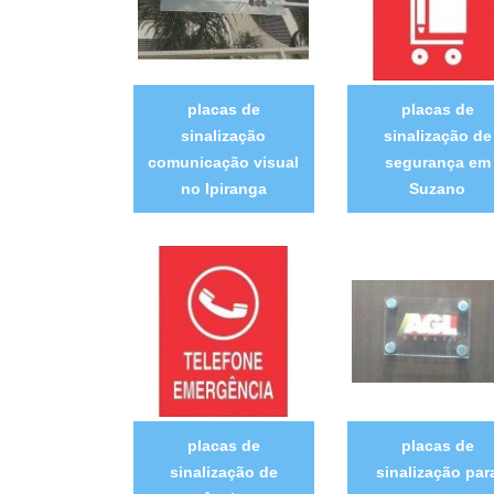
placas de
placas de
sinalização
sinalização de
comunicação visual
segurança em
no Ipiranga
Suzano
placas de
placas de
sinalização de
sinalização par