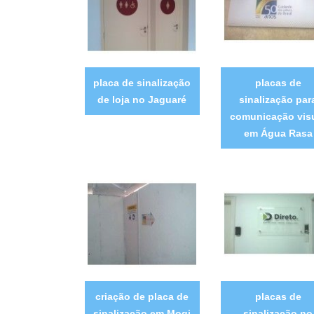
placa de sinalização
placas de
de loja no Jaguaré
sinalização par
comunicação vis
em Água Rasa
criação de placa de
placas de
sinalização em Mogi
sinalização no