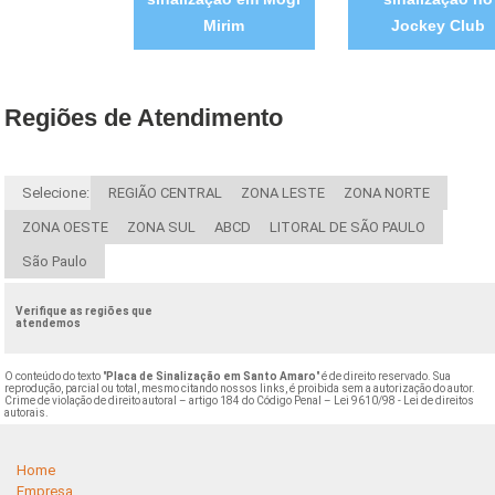
Mirim
Jockey Club
Regiões de Atendimento
Selecione:
REGIÃO CENTRAL
ZONA LESTE
ZONA NORTE
ZONA OESTE
ZONA SUL
ABCD
LITORAL DE SÃO PAULO
São Paulo
Verifique as regiões que
atendemos
O conteúdo do texto "
Placa de Sinalização em Santo Amaro
" é de direito reservado. Sua
reprodução, parcial ou total, mesmo citando nossos links, é proibida sem a autorização do autor.
Crime de violação de direito autoral – artigo 184 do Código Penal –
Lei 9610/98 - Lei de direitos
autorais
.
Home
Empresa