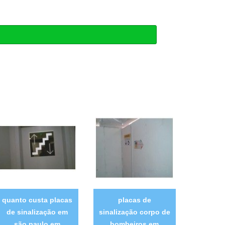
quanto custa placas
placas de
de sinalização em
sinalização corpo de
são paulo em
bombeiros em