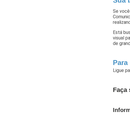
Sua 
Se você
Comunica
realizan
Está bus
visual 
de grand
Para
Ligue p
Faça 
Infor