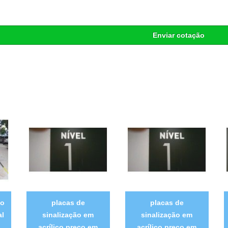
Enviar cotação
ão
placas de
placas de
al
sinalização em
sinalização em
acrílico preço em
acrílico preço em