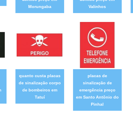
Morungaba
Valinhos
quanto custa placas
placas de
de sinalização corpo
sinalização de
m
de bombeiros em
emergência preço
Tatuí
em Santo Antônio do
Pinhal