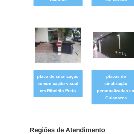
placa de sinalização
placas de
comunicação visual
sinalização
em Ribeirão Preto
personalizadas e
Guianazes
Regiões de Atendimento