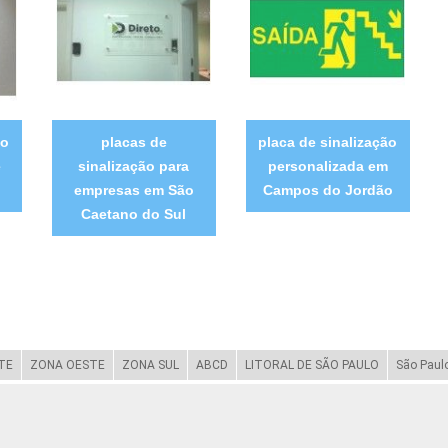
ão
placas de
placa de sinalização
e
sinalização para
personalizada em
empresas em São
Campos do Jordão
Caetano do Sul
TE
ZONA OESTE
ZONA SUL
ABCD
LITORAL DE SÃO PAULO
São Paul