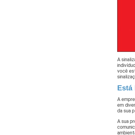
A sinali
indivídu
você es
sinaliza
Está
A empre
em dive
da sua p
A sua p
comunica
ambienta