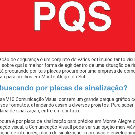
zação de segurança é um conjunto de vários estímulos tanto visu
o sobre qual a melhor forma de agir dentro de uma situação de 
tá procurando por tais placas procure por uma empresa de comu
ção para prédios em Monte Alegre do Sul.
 buscando por placas de sinalização?
sa V10 Comunicação Visual contem um grande parque gráfico c
rsos formatos, atendendo assim a diversos projetos. Para saber
laca de sinalização, entre em contato.
rocura é por placa de sinalização para prédios em Monte Alegre
ção visual, a Comunicação Visuall pode ser sua opção mais viáve
ção de interiores, placa de sinalização, impressão e envelopam