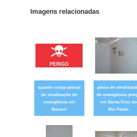
Imagens relacionadas
quanto custa placas
placa de sinalizaç
de sinalização de
de emergência pre
emergência em
em Santa Cruz do
Barueri
Rio Pardo