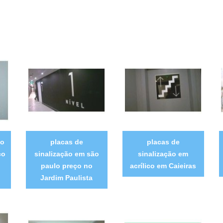
ão
placas de
placas de
ço
sinalização em são
sinalização em
paulo preço no
acrílico em Caieiras
Jardim Paulista