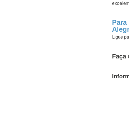
excelent
Para
Aleg
Ligue p
Faça 
Infor