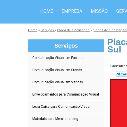
HOME
EMPRESA
MISSÃO
SERV
Home
»
Serviços
»
Placa de sinalização
»
placas de sinalizaçã
Plac
Serviços
Sul
Comunicação Visual em Fachada
Gostou? c
Comunicação Visual em Stands
Comunicação Visual em Vitrines
Envelopamentos para Comunicação Visual
Letra Caixa para Comunicação Visual
Materiais para Merchandising