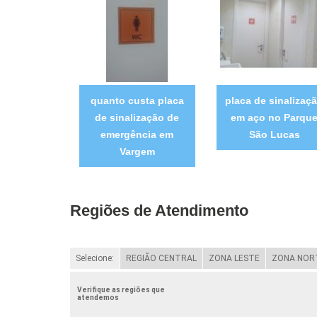
quanto custa placa
placa de sinalizaç
de sinalização de
em aço no Parqu
emergência em
São Lucas
Vargem
Regiões de Atendimento
Selecione:
REGIÃO CENTRAL
ZONA LESTE
ZONA NOR
Verifique as regiões que
atendemos