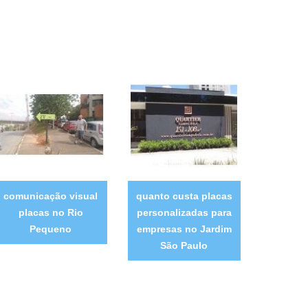
comunicação visual
quanto custa placas
placas no Rio
personalizadas para
Pequeno
empresas no Jardim
São Paulo