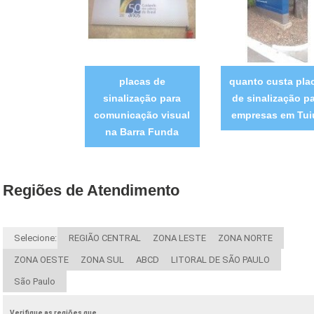
placas de
quanto custa pla
sinalização para
de sinalização p
comunicação visual
empresas em Tui
na Barra Funda
Regiões de Atendimento
Selecione:
REGIÃO CENTRAL
ZONA LESTE
ZONA NORTE
ZONA OESTE
ZONA SUL
ABCD
LITORAL DE SÃO PAULO
São Paulo
Verifique as regiões que