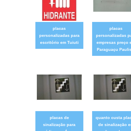
placas
placas
personalizadas para
personalizadas p
escritório em Tuiuti
empresas preço 
Paraguaçu Paulis
placas de
quanto custa pla
sinalização para
de sinalização 