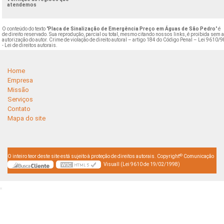
atendemos
O conteúdo do texto "
Placa de Sinalização de Emergência Preço em Águas de São Pedro
" é
de direito reservado. Sua reprodução, parcial ou total, mesmo citando nossos links, é proibida sem 
autorização do autor. Crime de violação de direito autoral – artigo 184 do Código Penal –
Lei 9610/9
- Lei de direitos autorais
.
Home
Empresa
Missão
Serviços
Contato
Mapa do site
©
O inteiro teor deste site está sujeito à proteção de direitos autorais. Copyright
Comunicação
Visuall (Lei 9610 de 19/02/1998)