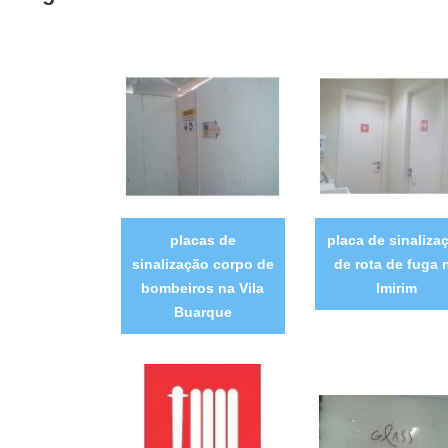
placas de
placa de sinaliza
sinalização corpo de
de rota de fuga 
bombeiros na Vila
Imirim
Buarque