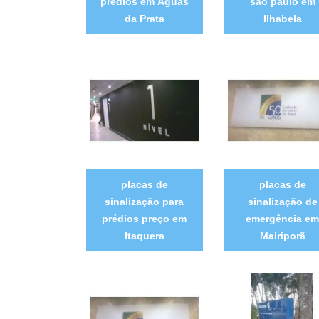
prédios em Águas
são paulo em
da Prata
Ilhabela
placas de
placas de
sinalização para
sinalização de
prédios preço em
emergência em
Itaquera
Mairiporã