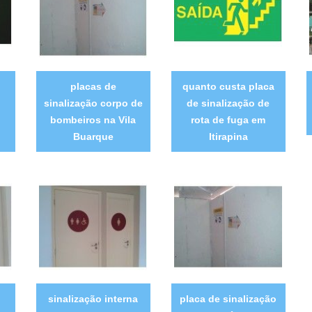
placas de
quanto custa placa
sinalização corpo de
de sinalização de
bombeiros na Vila
rota de fuga em
Buarque
Itirapina
sinalização interna
placa de sinalização