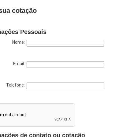
sua cotação
mações Pessoais
Nome:
Email:
Telefone:
mações de contato ou cotação