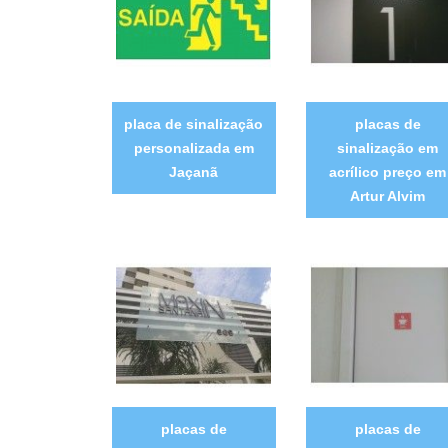
placa de sinalização
placas de
personalizada em
sinalização em
Jaçanã
acrílico preço em
Artur Alvim
placas de
placas de