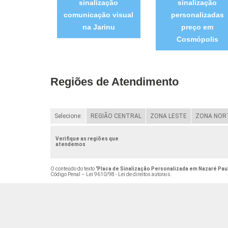
sinalização
sinalização
comunicação visual
personalizadas
na Jarinu
preço em
Cosmópolis
Regiões de Atendimento
Selecione:
REGIÃO CENTRAL
ZONA LESTE
ZONA NOR
Verifique as regiões que
atendemos
O conteúdo do texto "
Placa de Sinalização Personalizada em Nazaré Pau
Código Penal –
Lei 9610/98 - Lei de direitos autorais
.