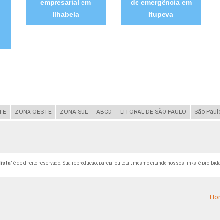
empresarial em
de emergência em
Ilhabela
Itupeva
TE
ZONA OESTE
ZONA SUL
ABCD
LITORAL DE SÃO PAULO
São Paul
lista
" é de direito reservado. Sua reprodução, parcial ou total, mesmo citando nossos links, é proibida
Ho