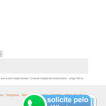
o
 sem a autorização do autor. Crime de violação de direito autoral – artigo 184 do
me
Empresa
Missão
Serviços
Contato
Mapa do site