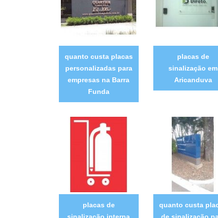
quanto custa placas
placas de
personalizadas para
sinalização em
empresas na Barra
Aricanduva
Funda
placas de
quanto custa pla
sinalização interna
de sinalização p