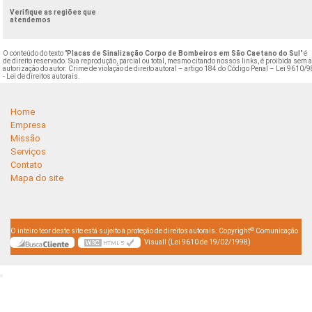
Verifique as regiões que
atendemos
O conteúdo do texto "
Placas de Sinalização Corpo de Bombeiros em São Caetano do Sul
" é
de direito reservado. Sua reprodução, parcial ou total, mesmo citando nossos links, é proibida sem 
autorização do autor. Crime de violação de direito autoral – artigo 184 do Código Penal –
Lei 9610/9
- Lei de direitos autorais
.
Home
Empresa
Missão
Serviços
Contato
Mapa do site
©
O inteiro teor deste site está sujeito à proteção de direitos autorais. Copyright
Comunicação
Visuall (Lei 9610 de 19/02/1998)