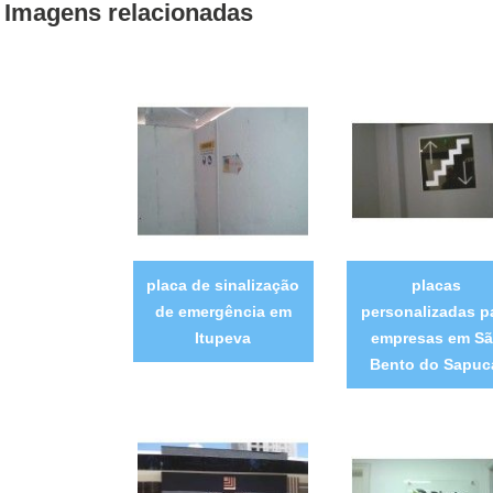
Imagens relacionadas
placa de sinalização
placas
de emergência em
personalizadas p
Itupeva
empresas em S
Bento do Sapuc