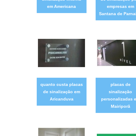
em Americana
empresas em
Santana de Parna
quanto custa placas
placas de
de sinalização em
sinalização
Aricanduva
personalizadas 
Mairiporã